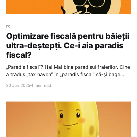
ro
Optimizare fiscală pentru băieții
ultra-deștepți. Ce-i aia paradis
fiscal?
„Paradis fiscal”? Ha! Mai bine paradisul fraierilor. Cine
a tradus „tax haven” în „paradis fiscal” să-și bage
limba-n blender și să nu mai scoată prostii din gură.
30 Jun 2025
4 min read
Asta e rușine națională. Haven în engleză înseamnă
adăpost — nu paradis, fraților! Dar ce să le ceri unor
amărâți care habar