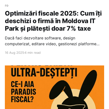
ro
Optimizări fiscale 2025: Cum îți
deschizi o firmă în Moldova IT
Park și plătești doar 7% taxe
Dacă faci dezvoltare software, design
computerizat, editare video, gestionezi platforme
online sau conduci call centere/dispecerate și te-ai
16 Aug 2025
4 min read
săturat de bătaia de joc din România, probabil te-ai
întrebat deja: există o variantă mai simplă și mai
ieftină să rulezi o firmă în mod legal, dar fără să te