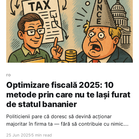
ro
Optimizare fiscală 2025: 10
metode prin care nu te lași furat
de statul bananier
Politicienii pare că doresc să devină acționar
majoritar în firma ta — fără să contribuie cu nimic.
Dacă ai o microîntreprindere sau un PFA, ai totuși
25 Jun 2025
5 min read
câteva unelte la îndemână ca să nu devii doar un