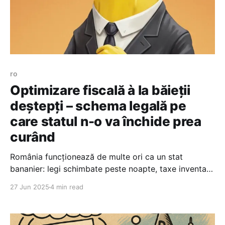
ro
Optimizare fiscală à la băieții
deștepți – schema legală pe
care statul n-o va închide prea
curând
România funcționează de multe ori ca un stat
bananier: legi schimbate peste noapte, taxe inventate
din pix, promisiuni de digitalizare doar pe hârtie. În
27 Jun 2025
4 min read
tot acest haos fiscal, există însă câteva găuri în zidul
sistemului. Găuri făcute special ca să nu deranjeze pe
„băieții deștepți” — corporații cu influență, firme cu